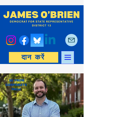
दान करें
$0 FROM
CORPORATE
PACs!