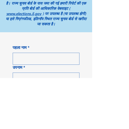
है। राज्य चुनाव बोर्ड के पास जमा की गई हमारी रिपोर्ट की एक
प्रति बोर्ड की आधिकारिक वेबसाइट (
www.elections.il.gov
) पर उपलब्ध है (या उपलब्ध होगी)
या इसे स्प्रिंगफील्ड, इलिनॉय स्थित राज्य चुनाव बोर्ड से खरीदा
जा सकता है।
पहला नाम
*
उपनाम
*
ईमेल
*
फ़ोन
*
पता
*