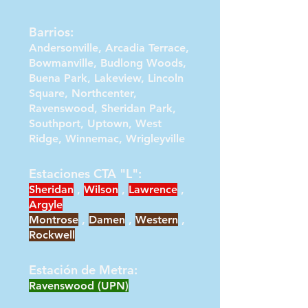
Barrios:
Andersonville, Arcadia Terrace,
Bowmanville, Budlong Woods,
Buena Park, Lakeview, Lincoln
Square, Northcenter,
Ravenswood, Sheridan Park,
Southport, Uptown, West
Ridge, Winnemac, Wrigleyville
Estaciones CTA "L":
Sheridan
,
Wilson
,
Lawrence
,
Argyle
Montrose
,
Damen
,
Western
,
Rockwell
Estación de Metra:
Ravenswood (UPN)