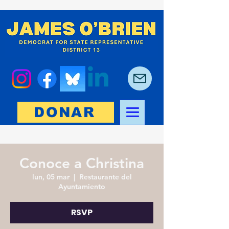
DONAR
Conoce a Christina
lun, 05 mar
  |  
Restaurante del
Ayuntamiento
RSVP