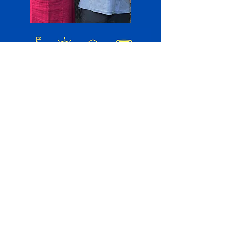
jamesforillinois@gmail.com
2522 W Lawrence Ave, apartado
postal 25107
Chicago, IL 60625
Copyright © y pagado por
Amigos de James O'Brien